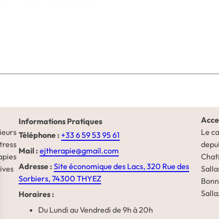
Acces
Informations Pratiques
ieurs
Le ca
Téléphone :
‭+33 6 59 53 95 61‬
tress
depui
Mail :
ejtherapie@gmail.com
apies
Chati
Adresse :
Site économique des Lacs,
320 Rue des
ives
Salla
Sorbiers, 74300 THYEZ
Bonne
Salla
Horaires :
Du Lundi au Vendredi de 9h à 20h