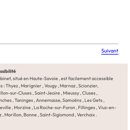
Suivant
sibilité
binet, situé en Haute-Savoie , est facilement accessible
s : Thyez , Marignier , Vougy , Marnaz , Scionzier,
llon-sur-Cluses , Saint-Jeoire , Mieussy , Cluses ,
nches , Taninges , Annemasse, Samoëns , Les Gets ,
ville , Morzine , La Roche-sur-Foron , Fillinges , Viuz-en-
z , Morillon, Bonne , Saint-Sigismond , Verchaix .