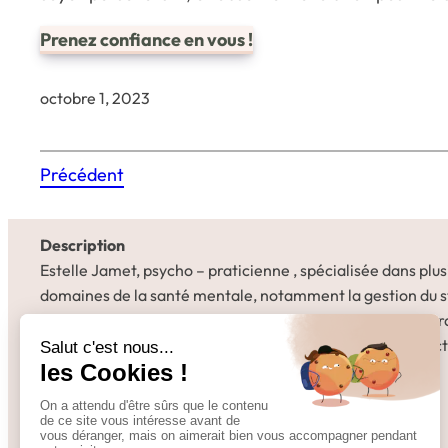
Prenez confiance en vous !
octobre 1, 2023
Précédent
Description
Estelle Jamet, psycho – praticienne , spécialisée dans plus
domaines de la santé mentale, notamment la gestion du s
et des émotions. Suivis individuels en Sophrologie et Thér
comportementales et cognitives (TCC) ou séances collect
de Méditation de pleine conscience.