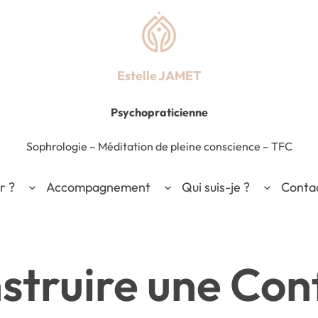
Estelle JAMET
Psychopraticienne
Sophrologie
–
Méditation de pleine conscience – TFC
r ?
Accompagnement
Qui suis-je ?
Conta
truire une Conf